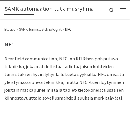
SAMK automaation tutkimusryhmä
Search
Etusivu
»
SAMK Tunnistusteknologiat
»
NFC
NFC
Near field communication, NFC,
on RFID:hen pohjautuva
tekniikka, joka mahdollistaa radiotaajuisen kohteiden
tunnistuksen hyvin lyhyillä lukuetäisyyksillä.
NFC on vasta
yleistymässä oleva tekniikka, mutta NFC -tuen löytyminen
joistain matkapuhelimista ja tablet-tietokoneista lisää sen
kiinnostavuutta ja sovellusmahdollisuuksia merkittävästi.