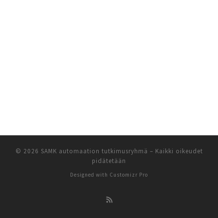
© 2026
SAMK automaation tutkimusryhmä
–
Kaikki oikeudet
pidätetään
Designed with
Customizr Pro