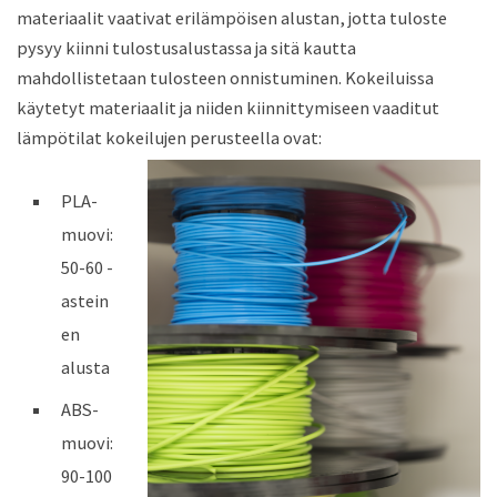
materiaalit vaativat erilämpöisen alustan, jotta tuloste
pysyy kiinni tulostusalustassa ja sitä kautta
mahdollistetaan tulosteen onnistuminen. Kokeiluissa
käytetyt materiaalit ja niiden kiinnittymiseen vaaditut
lämpötilat kokeilujen perusteella ovat:
PLA-
muovi:
50-60 -
astein
en
alusta
ABS-
muovi:
90-100