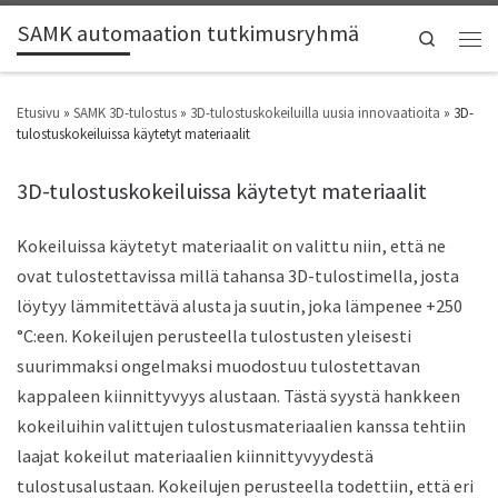
SAMK automaation tutkimusryhmä
Search
Etusivu
»
SAMK 3D-tulostus
»
3D-tulostuskokeiluilla uusia innovaatioita
»
3D-
tulostuskokeiluissa käytetyt materiaalit
3D-tulostuskokeiluissa käytetyt materiaalit
Kokeiluissa käytetyt materiaalit on valittu niin, että ne
ovat tulostettavissa millä tahansa 3D-tulostimella, josta
löytyy lämmitettävä alusta ja suutin, joka lämpenee +250
°C:een. Kokeilujen perusteella tulostusten yleisesti
suurimmaksi ongelmaksi muodostuu tulostettavan
kappaleen kiinnittyvyys alustaan. Tästä syystä hankkeen
kokeiluihin valittujen tulostusmateriaalien kanssa tehtiin
laajat kokeilut materiaalien kiinnittyvyydestä
tulostusalustaan. Kokeilujen perusteella todettiin, että eri