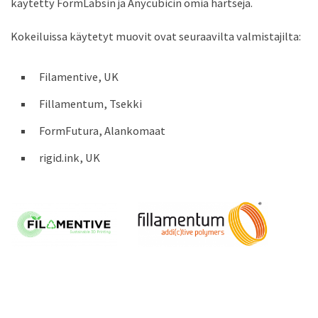
käytetty FormLabsin ja Anycubicin omia hartseja.
Kokeiluissa käytetyt muovit ovat seuraavilta valmistajilta:
Filamentive, UK
Fillamentum, Tsekki
FormFutura, Alankomaat
rigid.ink, UK