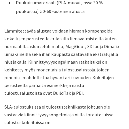
Puukuitumateriaali (PLA-muovi, jossa 30 %
puukuitua): 50-60 -asteinen alusta
Lämmitettävää alustaa voidaan hieman kompensoida
kokeilujen perusteella erilaisilla liimavalmisteilla kuten
normaalilla askarteluliimalla, MagiGoo-, 3DLac ja Dimafix –
liima-aineilla sekä ihan kaupasta saatavalla ekstralujalla
hiuslakalla. Kiinnittyvyysongelmaan ratkaisuksi on
kehitetty myös monenlaisia tulostusalustoja, joiden
pinnoite mahdollistaa hyvän tarttuvuuden. Kokeilujen
perusteella parhaita esimerkkejä näistä
tulostusalustoista ovat BuildTak ja PEI.
SLA-tulostuksissa ei tulostustekniikasta johtuen ole
vastaavia kiinnittyvyysongelmia ja niillä toteutetuissa
tulostuskokeiluissa on