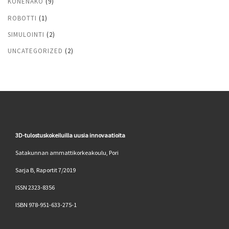
KONENÄKÖ
(9)
ROBOTTI
(1)
SIMULOINTI
(2)
UNCATEGORIZED
(2)
3D-tulostuskokeiluilla uusia innovaatioita
Satakunnan ammattikorkeakoulu, Pori
Sarja B, Raportit 7/2019
ISSN 2323-8356
ISBN 978-951-633-275-1