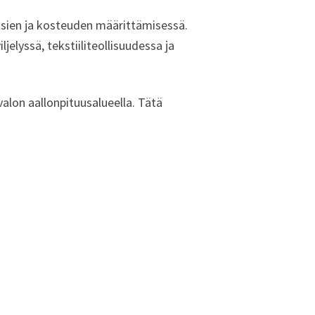
ksien ja kosteuden määrittämisessä.
elyssä, tekstiiliteollisuudessa ja
valon aallonpituusalueella. Tätä