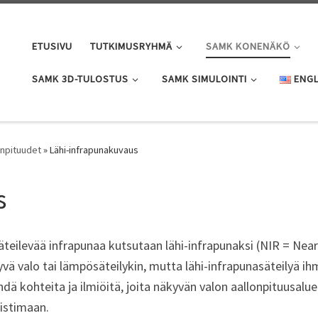
ETUSIVU
TUTKIMUSRYHMÄ
SAMK KONENÄKÖ
SAMK 3D-TULOSTUS
SAMK SIMULOINTI
ENGL
onpituudet
»
Lähi-infrapunakuvaus
s
teilevää infrapunaa kutsutaan lähi-infrapunaksi (NIR = Near
ä valo tai lämpösäteilykin, mutta lähi-infrapunasäteilyä ihm
hdä kohteita ja ilmiöitä, joita näkyvän valon aallonpituusal
aistimaan.