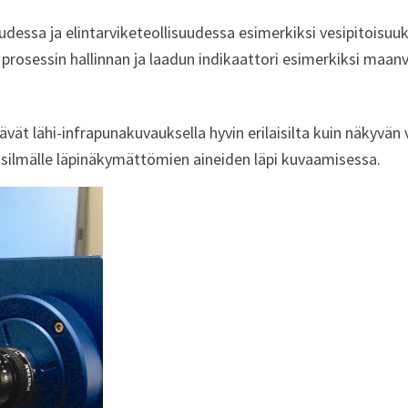
dessa ja elintarviketeollisuudessa esimerkiksi vesipitoisuu
osessin hallinnan ja laadun indikaattori esimerkiksi maanvilj
vät lähi-infrapunakuvauksella hyvin erilaisilta kuin näkyvän 
 silmälle läpinäkymättömien aineiden läpi kuvaamisessa.