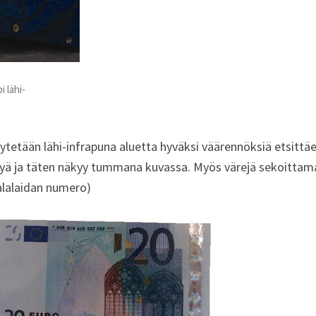
 lähi-
äytetään lähi-infrapuna aluetta hyväksi väärennöksiä etsittä
lyä ja täten näkyy tummana kuvassa. Myös värejä sekoittamal
 alalaidan numero)