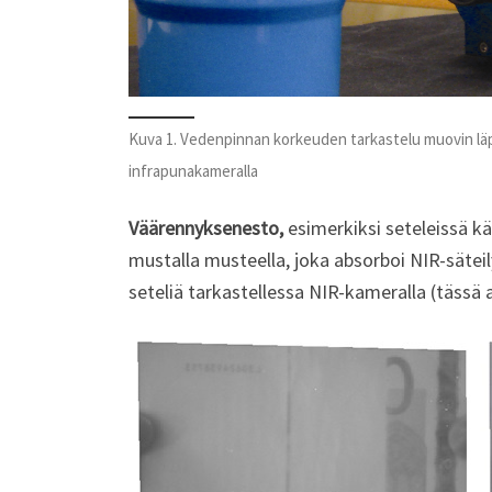
Kuva 1. Vedenpinnan korkeuden tarkastelu muovin läpi
infrapunakameralla
Väärennyksenesto,
esimerkiksi seteleissä k
mustalla musteella, joka absorboi NIR-sätei
seteliä tarkastellessa NIR-kameralla (tässä