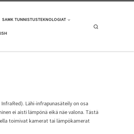
SAMK TUNNISTUSTEKNOLOGIAT
Search
ISH
 InfraRed). Lähi-infrapunasäteily on osa
inen ei aisti lämpönä eikä näe valona. Tästä
ueella toimivat kamerat tai lämpökamerat