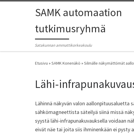
SAMK automaation
tutkimusryhmä
Satakunnan ammattikorkeakoulu
Etusivu
»
SAMK Konenäkö
»
Silmälle näkymättömät aall
Lähi-infrapunakuvau
Lähinnä näkyvän valon aallonpituusaluetta sä
sähkömagneettista säteilyä siinä missä näkyv
syystä lähi-infrapunakuvauksella voidaan nä
eivät näe tai joita siis ihminenkään ei pysty 