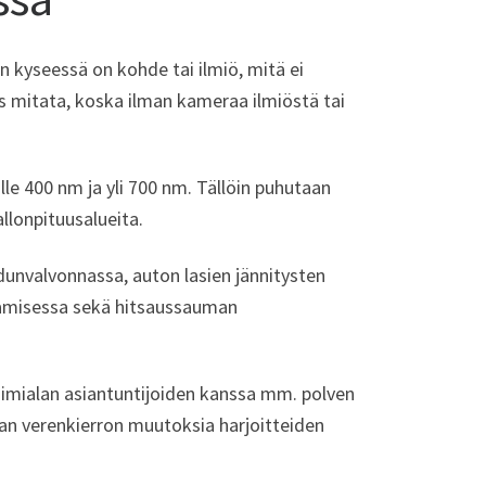
kyseessä on kohde tai ilmiö, mitä ei
es mitata, koska ilman kameraa ilmiöstä tai
le 400 nm ja yli 700 nm. Tällöin puhutaan
allonpituusalueita.
dunvalvonnassa, auton lasien jännitysten
tamisessa sekä hitsaussauman
toimialan asiantuntijoiden kanssa mm. polven
ajan verenkierron muutoksia harjoitteiden