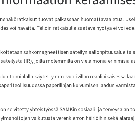
nenäköratkaisut tuovat paikassaan huomattavaa etua. Usein 
es voi havaita. Tällöin ratkaisulla saatava hyötyä ei voi ed
rkoitetaan sähkömagneettisen säteilyn aallonpituusalueita al
asäteilystä (IR), joilla molemmilla on vielä monia erinimisiä a
un toimialalla käytetty mm. vuorivillan reaaliaikaisessa laa
aperiteollisuudessa paperilinjan kuivumisen laadun varmis
 on selvitetty yhteistyössä SAMKin sosiaali- ja terveysalan 
, kylmähoitojen vaikutusta verenkierron häiriöihin sekä alara