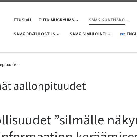
ETUSIVU
TUTKIMUSRYHMÄ
SAMK KONENÄKÖ
SAMK 3D-TULOSTUS
SAMK SIMULOINTI
ENGL
onpituudet
ät aallonpituudet
lisuudet ”silmälle näk
 informaation keräämise