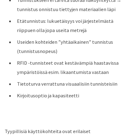
tunnistus onnistuu tiettyjen materiaalien läpi
Etätunnistus: lukuetäisyys voi järjestelmästä
riippuen olla jopa useita metrejä
Useiden kohteiden ”yhtäaikainen” tunnistus
(tunnistusnopeus)
RFID -tunnisteet ovat kestävämpiä haastavissa
ympäristöissä esim. likaantumista vastaan
Tietoturva verrattuna visuaalisiin tunnisteisiin
Kirjoitusoptio ja kapasiteetti
Tyypillisiä käyttökohteita ovat erilaiset