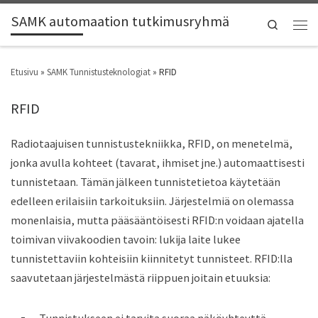
SAMK automaation tutkimusryhmä
Search
Etusivu
»
SAMK Tunnistusteknologiat
»
RFID
RFID
Radiotaajuisen tunnistustekniikka, RFID, on menetelmä,
jonka avulla kohteet (tavarat, ihmiset jne.) automaattisesti
tunnistetaan. Tämän jälkeen tunnistetietoa käytetään
edelleen erilaisiin tarkoituksiin. Järjestelmiä on olemassa
monenlaisia, mutta pääsääntöisesti RFID:n voidaan ajatella
toimivan viivakoodien tavoin: lukija laite lukee
tunnistettaviin kohteisiin kiinnitetyt tunnisteet. RFID:lla
saavutetaan järjestelmästä riippuen joitain etuuksia:
Tunnistukseen ei tarvita suoraa näköyhteyttä →