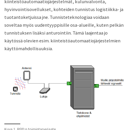
kiinteistöautomaatiojärjestelmät, kulunvalvonta,
hyvinvointisovellukset, kohteiden tunnistus logistiikka- ja
tuotantoketjuissa jne. Tunnisteteknologiaa voidaan
soveltaa myös uudentyyppisille osa-alueille, kuten pelkän
tunnistuksen lisäksi anturointiin. Tämä laajentaa jo
käytössä olevien esim. kiinteistöautomaatiojärjestelmien
käyttömahdollisuuksia.
Kuva 1. RFID:n toimintaperiaate