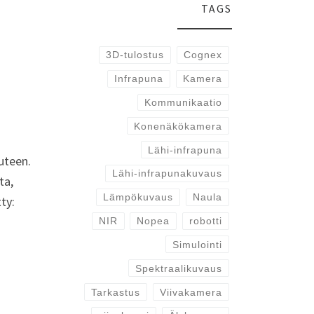
TAGS
3D-tulostus
Cognex
Infrapuna
Kamera
Kommunikaatio
Konenäkökamera
Lähi-infrapuna
uteen.
Lähi-infrapunakuvaus
ta,
Lämpökuvaus
Naula
ty:
NIR
Nopea
robotti
Simulointi
Spektraalikuvaus
Tarkastus
Viivakamera