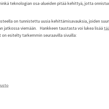
minkä teknologian osa-alueiden pitää kehittyä, jotta onnistu
steella on tunnistettu uusia kehittämisavauksia, joiden suu
aan jatkossa viemään.
Hankkeen taustasta voi lukea lisää
tä
on esitelty tarkemmin seuraavilla sivuilla:
vusto