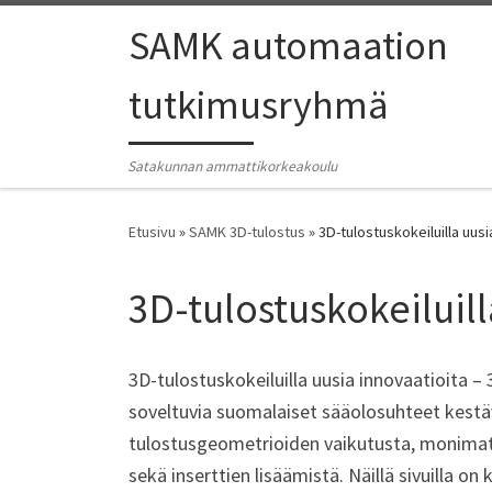
SAMK automaation
tutkimusryhmä
Satakunnan ammattikorkeakoulu
Etusivu
»
SAMK 3D-tulostus
»
3D-tulostuskokeiluilla uusi
3D-tulostuskokeiluill
3D-tulostuskokeiluilla uusia innovaatioita –
soveltuvia suomalaiset sääolosuhteet kestäv
tulostusgeometrioiden vaikutusta, monimater
sekä inserttien lisäämistä. Näillä sivuilla o