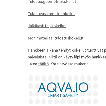
Tulostusgeometriakokeilut
Tulostusparametrikokeilut
Jälkikäsittelykokeilut
Monimateriaalitulostuskokeilut
Hankkeen aikana tehdyt kokeilut tuottivat pa
palveluista. Niitä on käyty läpi myös hankke
lukea
täältä
.
Yhteistyössä mukana: