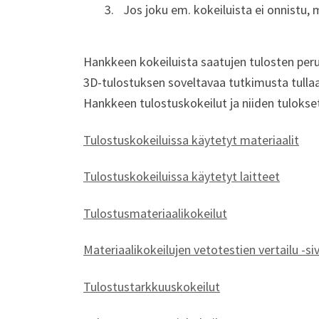
Jos joku em. kokeiluista ei onnistu, 
Hankkeen kokeiluista saatujen tulosten peru
3D-tulostuksen soveltavaa tutkimusta tull
Hankkeen tulostuskokeilut ja niiden tulokset 
Tulostuskokeiluissa käytetyt materiaalit
Tulostuskokeiluissa käytetyt laitteet
Tulostusmateriaalikokeilut
Materiaalikokeilujen vetotestien vertailu -si
Tulostustarkkuuskokeilut