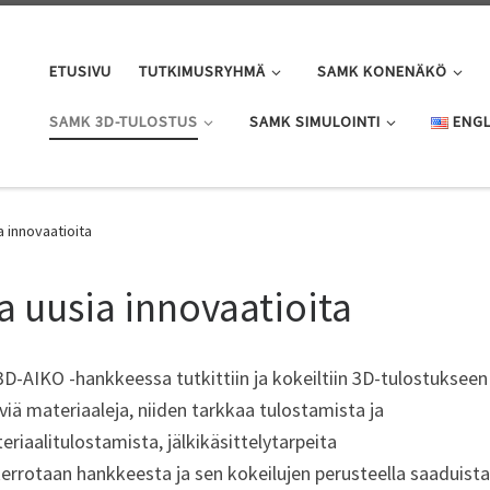
ETUSIVU
TUTKIMUSRYHMÄ
SAMK KONENÄKÖ
SAMK 3D-TULOSTUS
SAMK SIMULOINTI
ENGL
a innovaatioita
a uusia innovaatioita
 3D-AIKO -hankkeessa tutkittiin ja kokeiltiin 3D-tulostukseen
iä materiaaleja, niiden tarkkaa tulostamista ja
iaalitulostamista, jälkikäsittelytarpeita
n kerrotaan hankkeesta ja sen kokeilujen perusteella saaduista