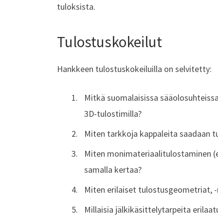
tuloksista.
Tulostuskokeilut
Hankkeen tulostuskokeiluilla on selvitetty:
Mitkä suomalaisissa sääolosuhteissa 
3D-tulostimilla?
Miten tarkkoja kappaleita saadaan t
Miten monimateriaalitulostaminen (es
samalla kertaa?
Miten erilaiset tulostusgeometriat, -
Millaisia jälkikäsittelytarpeita erilaa