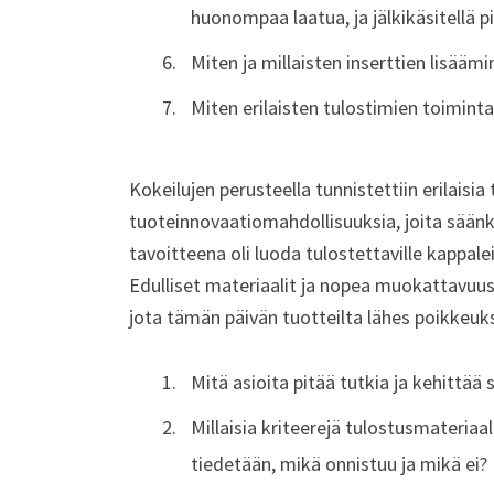
huonompaa laatua, ja jälkikäsitellä p
Miten ja millaisten inserttien lisäämi
Miten erilaisten tulostimien toimint
Kokeilujen perusteella tunnistettiin erilais
tuoteinnovaatiomahdollisuuksia, joita sään
tavoitteena oli luoda tulostettaville kappale
Edulliset materiaalit ja nopea muokattavuus y
jota tämän päivän tuotteilta lähes poikkeuk
Mitä asioita pitää tutkia ja kehittää
Millaisia kriteerejä tulostusmateria
tiedetään, mikä onnistuu ja mikä ei?