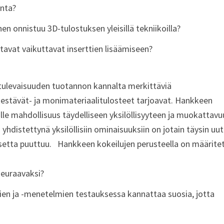
inta?
nen onnistuu 3D-tulostuksen yleisillä tekniikoilla?
atavat vaikuttavat inserttien lisäämiseen?
ia tulevaisuuden tuotannon kannalta merkittäviä
kestävät- ja monimateriaalitulosteet tarjoavat. Hankkeen
ille mahdollisuus täydelliseen yksilöllisyyteen ja muokattavu
hdistettynä yksilöllisiin ominaisuuksiin on jotain täysin uut
setta puuttuu.
Hankkeen kokeilujen perusteella on määritet
 seuraavaksi?
alien ja -menetelmien testauksessa kannattaa suosia, jotta