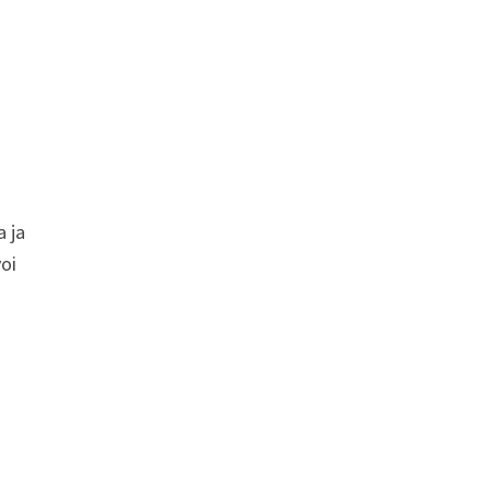
a ja
voi