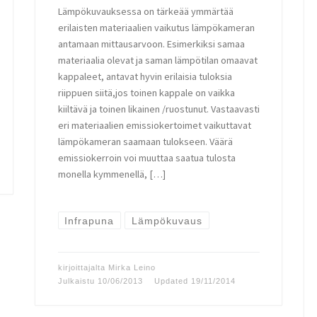
Lämpökuvauksessa on tärkeää ymmärtää
erilaisten materiaalien vaikutus lämpökameran
antamaan mittausarvoon. Esimerkiksi samaa
materiaalia olevat ja saman lämpötilan omaavat
kappaleet, antavat hyvin erilaisia tuloksia
riippuen siitä,jos toinen kappale on vaikka
kiiltävä ja toinen likainen /ruostunut. Vastaavasti
eri materiaalien emissiokertoimet vaikuttavat
lämpökameran saamaan tulokseen. Väärä
emissiokerroin voi muuttaa saatua tulosta
monella kymmenellä, […]
Infrapuna
Lämpökuvaus
kirjoittajalta
Mirka Leino
Julkaistu
10/06/2013
Updated
19/11/2014