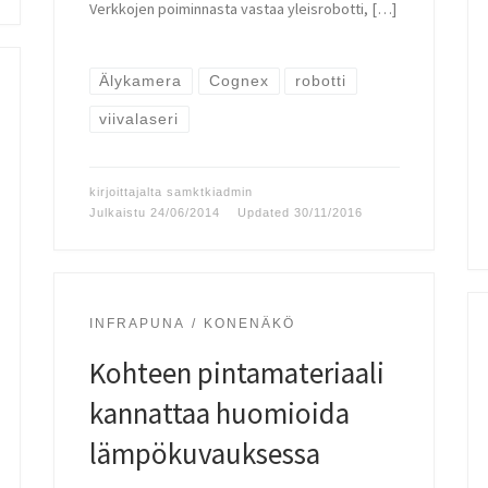
Verkkojen poiminnasta vastaa yleisrobotti, […]
Älykamera
Cognex
robotti
viivalaseri
kirjoittajalta
samktkiadmin
Julkaistu
24/06/2014
Updated
30/11/2016
INFRAPUNA
KONENÄKÖ
Kohteen pintamateriaali
kannattaa huomioida
lämpökuvauksessa