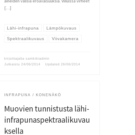
aineiden välisiä eroavaisuuksia. Viiluissa virheet
[…]
Lähi-infrapuna
Lämpökuvaus
Spektraalikuvaus
Viivakamera
kirjoittajalta
samktkiadmin
Julkaistu
24/06/2014
Updated
26/06/2014
INFRAPUNA
KONENÄKÖ
Muovien tunnistusta lähi-
infrapunaspektraalikuvau
ksella