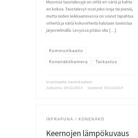
Muovisia taustalevyjä on viittä eri väriä ja kahta
eri kokoa. Taustalevyt ovat joko isoja tai pieniä,
mutta niiden leikkaamisessa on voinut tapahtua
virheitä ja näitä kokovirheitä halutaan tunnistaa
järjestelmällä. Levyissä pitäisi olla […]
Kommunikaatio
Konenäkökamera
Tarkastus
kirjoittajalta
samktkiadmin
Julkaistu
19/11/2014
Updated
19/11/2014
INFRAPUNA
KONENÄKÖ
Keernojen lämpökuvaus