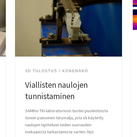
3D TULOSTUS
KONENÄKÖ
Viallisten naulojen
tunnistaminen
SAMKin TKI-laboratorioon tuotiin puolentoista
tonnin painoinen tärymalja, jota oli käytetty
naulojen lajitteluun niiden suoruuden
mekaanista tarkastamista varten. Nyt