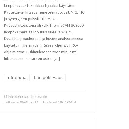
lämpökuvaustekniikkaa hyväksi käyttäen.
Käytettävät hitsausmenetelmät olivat: MIG, TIG
ja synerginen pulssitettu MAG.
Kuvauslaitteistona oli FLIR ThermaCAM SC3000-
lämpökamera aallopituusalueella 8-9µm.
Kuvankaappauksessa ja kuvien analysoinnissa
käytettiin ThermaCam Researcher 2.8 PRO-
ohjelmistoa. Tutkimuksessa todettiin, että
hitsaussauman tai sen osien […]
Infrapuna
Lämpökuvaus
kirjoittajalta
samktkiadmin
Julkaistu
05/08/2014
Updated
19/11/2014