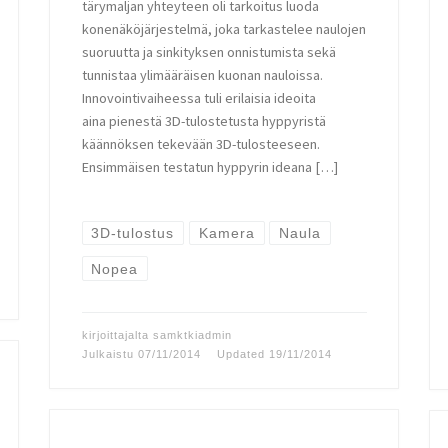
tärymaljan yhteyteen oli tarkoitus luoda
konenäköjärjestelmä, joka tarkastelee naulojen
suoruutta ja sinkityksen onnistumista sekä
tunnistaa ylimääräisen kuonan nauloissa.
Innovointivaiheessa tuli erilaisia ideoita
aina pienestä 3D-tulostetusta hyppyristä
käännöksen tekevään 3D-tulosteeseen.
Ensimmäisen testatun hyppyrin ideana […]
3D-tulostus
Kamera
Naula
Nopea
kirjoittajalta
samktkiadmin
Julkaistu
07/11/2014
Updated
19/11/2014