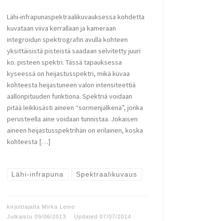
Lähi-infrapunaspektraalikuvauksessa kohdetta
kuvataan viiva kerrallaan ja kameraan
integroidun spektrografin avulla kohteen
yksittäisistä pisteistä saadaan selvitetty juuri
ko. pisteen spektri. Tässä tapauksessa
kyseessä on heijastusspektri, mikä kuvaa
kohteesta heijastuneen valon intensiteettiä
aallonpituuden funktiona. Spektriä voidaan
pitää leikkisästi aineen “sormenjälkenä”, jonka
perusteella aine voidaan tunnistaa. Jokaisen
aineen heijastusspektrihän on erilainen, koska
kohteesta […]
Lähi-infrapuna
Spektraalikuvaus
kirjoittajalta
Mirka Leino
Julkaistu
09/06/2013
Updated
07/07/2014