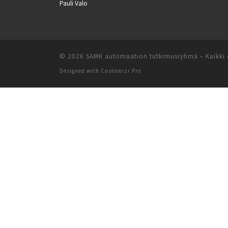
Pauli Valo
© 2026
SAMK automaation tutkimusryhmä
–
Kaikki
Designed with
Customizr Pro