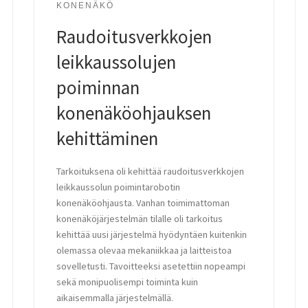
KONENÄKÖ
Raudoitusverkkojen
leikkaussolujen
poiminnan
konenäköohjauksen
kehittäminen
Tarkoituksena oli kehittää raudoitusverkkojen
leikkaussolun poimintarobotin
konenäköohjausta. Vanhan toimimattoman
konenäköjärjestelmän tilalle oli tarkoitus
kehittää uusi järjestelmä hyödyntäen kuitenkin
olemassa olevaa mekaniikkaa ja laitteistoa
sovelletusti. Tavoitteeksi asetettiin nopeampi
sekä monipuolisempi toiminta kuin
aikaisemmalla järjestelmällä.