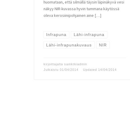
huomataan, että silmällä täysin läpinäkyvä vesi
näkyy NIR-kuvassa hyvin tummana käytössä
oleva kerosiinipohjainen aine […]
Infrapuna
Lähi-infrapuna
Lähi-infrapunakuvaus
NIR
kirjoittajalta
samktkiadmin
Julkaistu
01/04/2014
Updated
14/04/2014