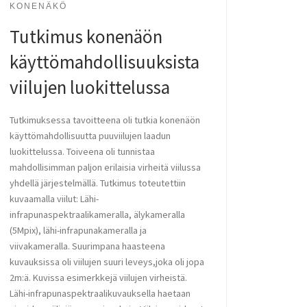
KONENÄKÖ
Tutkimus konenäön
käyttömahdollisuuksista
viilujen luokittelussa
Tutkimuksessa tavoitteena oli tutkia konenäön
käyttömahdollisuutta puuviilujen laadun
luokittelussa. Toiveena oli tunnistaa
mahdollisimman paljon erilaisia virheitä viilussa
yhdellä järjestelmällä. Tutkimus toteutettiin
kuvaamalla viilut: Lähi-
infrapunaspektraalikameralla, älykameralla
(5Mpix), lähi-infrapunakameralla ja
viivakameralla. Suurimpana haasteena
kuvauksissa oli viilujen suuri leveys,joka oli jopa
2m:ä. Kuvissa esimerkkejä viilujen virheistä.
Lähi-infrapunaspektraalikuvauksella haetaan