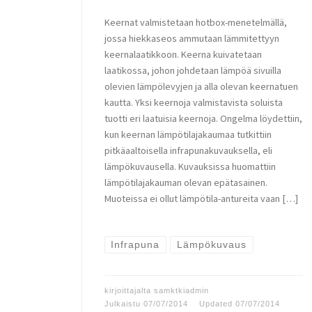
Keernat valmistetaan hotbox-menetelmällä,
jossa hiekkaseos ammutaan lämmitettyyn
keernalaatikkoon. Keerna kuivatetaan
laatikossa, johon johdetaan lämpöä sivuilla
olevien lämpölevyjen ja alla olevan keernatuen
kautta. Yksi keernoja valmistavista soluista
tuotti eri laatuisia keernoja. Ongelma löydettiin,
kun keernan lämpötilajakaumaa tutkittiin
pitkäaaltoisella infrapunakuvauksella, eli
lämpökuvausella. Kuvauksissa huomattiin
lämpötilajakauman olevan epätasainen.
Muoteissa ei ollut lämpötila-antureita vaan […]
Infrapuna
Lämpökuvaus
kirjoittajalta
samktkiadmin
Julkaistu
07/07/2014
Updated
07/07/2014