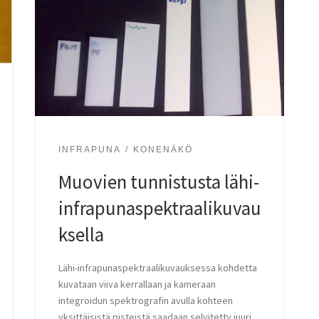
INFRAPUNA
KONENÄKÖ
Muovien tunnistusta lähi-
infrapunaspektraalikuvau
ksella
Lähi-infrapunaspektraalikuvauksessa kohdetta
kuvataan viiva kerrallaan ja kameraan
integroidun spektrografin avulla kohteen
yksittäisistä pisteistä saadaan selvitetty juuri