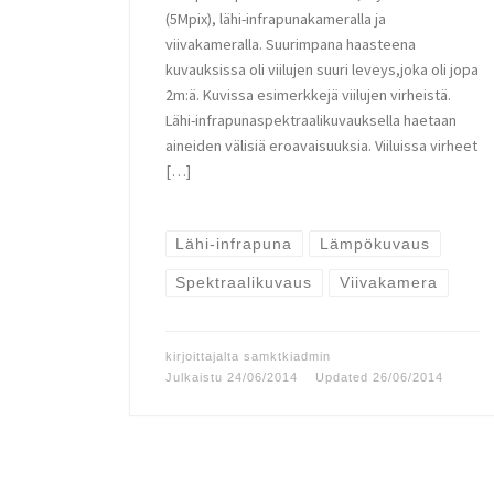
(5Mpix), lähi-infrapunakameralla ja
viivakameralla. Suurimpana haasteena
kuvauksissa oli viilujen suuri leveys,joka oli jopa
2m:ä. Kuvissa esimerkkejä viilujen virheistä.
Lähi-infrapunaspektraalikuvauksella haetaan
aineiden välisiä eroavaisuuksia. Viiluissa virheet
[…]
Lähi-infrapuna
Lämpökuvaus
Spektraalikuvaus
Viivakamera
kirjoittajalta
samktkiadmin
Julkaistu
24/06/2014
Updated
26/06/2014