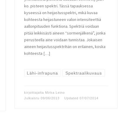
ko. pisteen spektri. Tässä tapauksessa
kyseessä on heijastusspektri, mikä kuvaa
kohteesta heijastuneen valon intensiteettiä
aallonpituuden funktiona. Spektriä voidaan
pitää leikkisästi aineen “sormenjälkenä”, jonka
perusteella aine voidaan tunnistaa. Jokaisen
aineen heijastusspektrihän on erilainen, koska
kohteesta […]
Lähi-infrapuna
Spektraalikuvaus
kirjoittajalta
Mirka Leino
Julkaistu
09/06/2013
Updated
07/07/2014