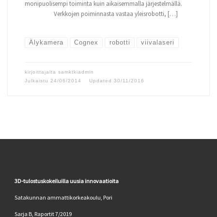
monipuolisempi toiminta kuin aikaisemmalla järjestelmällä.
Verkkojen poiminnasta vastaa yleisrobotti, […]
Älykamera
Cognex
robotti
viivalaseri
kirjoittajalta
samktkiadmin
Julkaistu
24/06/2014
Updated
30/11/2016
3D-tulostuskokeiluilla uusia innovaatioita
Satakunnan ammattikorkeakoulu, Pori
Sarja B, Raportit 7/2019