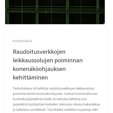
KONENÄKÖ
Raudoitusverkkojen
leikkaussolujen poiminnan
konenäköohjauksen
kehittäminen
Tarkoituksena oli kehittää raudoitusverkkojen leikkaussolun
poimintarobotin konenäköohjausta. Vanhan toimimattoman
konenäköjärjestelmän tilalle oli tarkoitus kehittää uusi
järjestelmä hyödyntäen kuitenkin olemassa olevaa mekaniikkaa
ja laitteistoa sovelletusti. Tavoitteeksi asetettiin nopeampi sekä