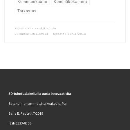
Kommunikaatio
Konenäkökamera
Tarkastus
kirjoittajalta
samktkiadmin
Julkaistu
19/11/2014
Updated
19/11/2014
3D-tulostuskokeiluilla uusia innovaatioita
Satakunnan ammattikorkeakoulu, Pori
Sarja B, Raportit 7/2019
ISSN 2323-8356