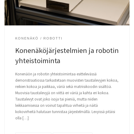
KONENÄKÖ
ROBOTTI
Konenäköjärjestelmien ja robotin
yhteistoiminta
Konenäön ja robotin yhteistoimintaa esittelevässä
demonstraatiossa tarkastetaan muovisten taustalevyjen kokoa,
reikien kokoa ja paikkaa, väriä sekä matriisikoodin sisältöä.
Muovisia taustalevyjä on viittä eri väriä ja kahta eri kokoa.
Taustalevyt ovat joko isoja tai pieniä, mutta niiden
leikkaamisessa on voinut tapahtua virheitä ja näitä
kokovirheitä halutaan tunnistaa järjestelmällä. Levyissä pitäisi
olla […]