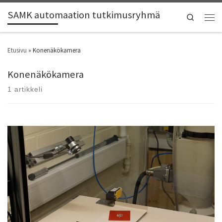
SAMK automaation tutkimusryhmä
Search
Etusivu
»
Konenäkökamera
Konenäkökamera
1 artikkeli