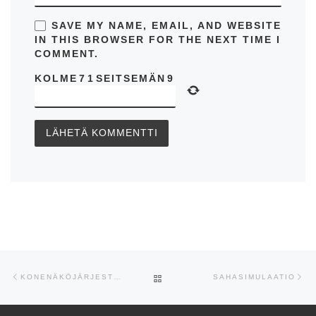
SAVE MY NAME, EMAIL, AND WEBSITE
IN THIS BROWSER FOR THE NEXT TIME I
COMMENT.
KOLME
7
1
SEITSEMÄN
9
Artikkelien navigointi
Edellinen
Se
ARTIKKELISIVULLE
KONENÄKÖJÄRJESTELMIEN JA ROBOTIN YHTEISTOIMINTA
SAHASIMULAATIO