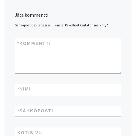
Jätä kommentti
Sähköpostiosoitettasi ei julkaista.
Pakolliset kentät on merkitty
*
*
KOMMENTTI
*
NIMI
*
SÄHKÖPOSTI
KOTISIVU