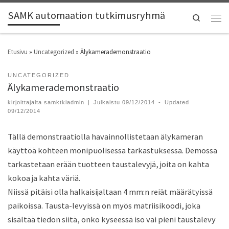
SAMK automaation tutkimusryhmä
Search
Etusivu
»
Uncategorized
»
Älykamerademonstraatio
UNCATEGORIZED
Älykamerademonstraatio
kirjoittajalta
samktkiadmin
|
Julkaistu
09/12/2014
-
Updated
09/12/2014
Tällä demonstraatiolla havainnollistetaan älykameran
käyttöä kohteen monipuolisessa tarkastuksessa. Demossa
tarkastetaan erään tuotteen taustalevyjä, joita on kahta
kokoa ja kahta väriä.
Niissä pitäisi olla halkaisijaltaan 4 mm:n reiät määrätyissä
paikoissa. Tausta-levyissä on myös matriisikoodi, joka
sisältää tiedon siitä, onko kyseessä iso vai pieni taustalevy