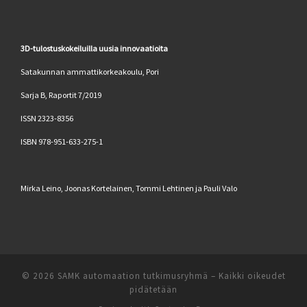
3D-tulostuskokeiluilla uusia innovaatioita
Satakunnan ammattikorkeakoulu, Pori
Sarja B, Raportit 7/2019
ISSN 2323-8356
ISBN 978-951-633-275-1
Mirka Leino, Joonas Kortelainen, Tommi Lehtinen ja Pauli Valo
© 2026
SAMK automaation tutkimusryhmä
–
Kaikki oikeudet
pidätetään